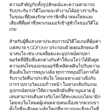
ความสําคัญกับทั้งรูปลักษณ์และความสามารถ
รับประกันว่าวิดีโอเกมจะทํางานได้อย่างราบรื่น
ในขณะที่ยังคงรักษากราฟิกที่น่าหลงใหลและ
เสียงที่ดื่มด่ําซึ่งพาเกมเมอร์เข้าสู่หัวใจของวิดีโอ
เกม
สําหรับผู้ที่แสวงหาประสบการณ์วิดีโอเกมที่คุ้มค่า
แต่สบาย ๆ QQPoker ประกอบด้วยคุณลักษณะที่
น่าสนใจ เช่น เกมสล็อตและอุปกรณ์ตกปลา
พอร์ตที่มีธีมที่แตกต่างกันทําให้แน่ใจว่าได้ดึงดูด
ความสนใจของเกมเมอร์ที่เพลิดเพลินไปกับความ
ตื่นเต้นในการหมุนวงล้อ ทุกการหมุนมีโอกาสได้
รับรางวัลที่น่าประทับใจ โดยเฉพาะอย่างยิ่งกับ
การรวมรางวัลแบบก้าวหน้า ในทางกลับกันเกม
อุปกรณ์ตกปลาให้ความพลิกผันที่ชาญฉลาด ผู้
เล่นสามารถเดินทางกับโลกใต้ทะเลแบบไดนามิก
โดยจบในโหมดผู้เล่นหลายคนเนื่องจากพวกเขา
ตั้งใจที่จะดึงดูดวงล้อใหญ่ที่หายากและสิ่งจูงใจที่