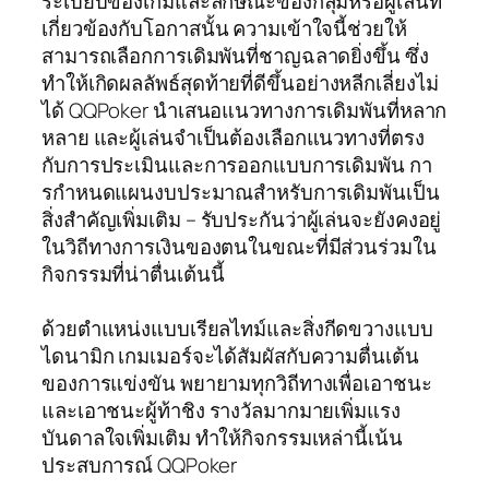
ระเบียบของเกมและลักษณะของกลุ่มหรือผู้เล่นที่
เกี่ยวข้องกับโอกาสนั้น ความเข้าใจนี้ช่วยให้
สามารถเลือกการเดิมพันที่ชาญฉลาดยิ่งขึ้น ซึ่ง
ทําให้เกิดผลลัพธ์สุดท้ายที่ดีขึ้นอย่างหลีกเลี่ยงไม่
ได้ QQPoker นําเสนอแนวทางการเดิมพันที่หลาก
หลาย และผู้เล่นจําเป็นต้องเลือกแนวทางที่ตรง
กับการประเมินและการออกแบบการเดิมพัน กา
รกําหนดแผนงบประมาณสําหรับการเดิมพันเป็น
สิ่งสําคัญเพิ่มเติม – รับประกันว่าผู้เล่นจะยังคงอยู่
ในวิถีทางการเงินของตนในขณะที่มีส่วนร่วมใน
กิจกรรมที่น่าตื่นเต้นนี้
ด้วยตําแหน่งแบบเรียลไทม์และสิ่งกีดขวางแบบ
ไดนามิก เกมเมอร์จะได้สัมผัสกับความตื่นเต้น
ของการแข่งขัน พยายามทุกวิถีทางเพื่อเอาชนะ
และเอาชนะผู้ท้าชิง รางวัลมากมายเพิ่มแรง
บันดาลใจเพิ่มเติม ทําให้กิจกรรมเหล่านี้เน้น
ประสบการณ์ QQPoker