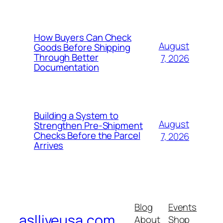
How Buyers Can Check
August
Goods Before Shipping
Through Better
7, 2026
Documentation
Building a System to
August
Strengthen Pre-Shipment
Checks Before the Parcel
7, 2026
Arrives
Blog
Events
aslliveusa.com
About
Shop