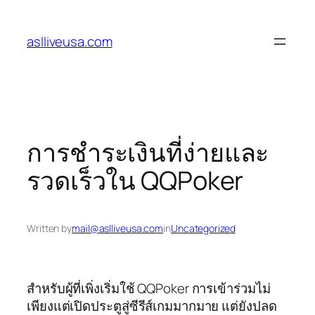
Skip
to
aslliveusa.com
content
การชำระเงินที่ง่ายและ
รวดเร็วใน QQPoker
Written by
mail@aslliveusa.com
in
Uncategorized
สําหรับผู้ที่เพิ่งเริ่มใช้ QQPoker การเข้าร่วมไม่
เพียงแต่เปิดประตูสู่ซีรีส์เกมมากมาย แต่ยังปลด