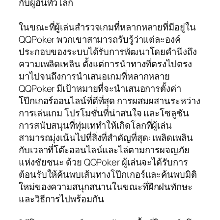
กับผู้อื่นทั่วโลก
ในขณะที่ผู้เล่นสํารวจเกมที่หลากหลายที่มีอยู่ใน
QQPoker พวกเขาสามารถรับรู้ว่าแต่ละองค์
ประกอบของระบบได้รับการพัฒนาโดยคํานึงถึง
ความเพลิดเพลิน ตั้งแต่การนําทางที่ตรงไปตรง
มาไปจนถึงการนําเสนอเกมที่หลากหลาย
QQPoker มีเป้าหมายที่จะนําเสนอการตั้งค่า
โป๊กเกอร์ออนไลน์ที่ดีที่สุด การผสมผสานระหว่าง
การเล่นเกม โปรโมชั่นที่น่าสนใจ และโซลูชัน
การสนับสนุนที่ทุ่มเททําให้เกิดโลกที่ผู้เล่น
สามารถมุ่งเน้นไปที่สิ่งที่สําคัญที่สุด: เพลิดเพลิน
กับเวลาที่โต๊ะออนไลน์และไล่ตามการผจญภัย
แห่งชัยชนะ ด้วย QQPoker ผู้เล่นจะได้รับการ
ต้อนรับให้ค้นพบเส้นทางโป๊กเกอร์และค้นพบมิติ
ใหม่ของความสนุกสนานในขณะที่ฝึกฝนทักษะ
และวิธีการไปพร้อมกัน