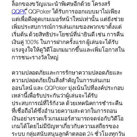
ล็อกของขวัญแนะนําพิเศษอีกด้วย โครงสร้
QQPK
ี่ QQPoker ได้รับการออกแบบมาไม่เพียง
แต่เพื่อดึงดูดเกมเมอร์หน้าใหม่เท่านั้น แต่ยังช่วย
เพิ่มประสบการณ์การเล่นเกมของพวกเขาตั้งแต่
เริ่มต้น ด้วยสิทธิประโยชน์ที่น่ายินดี เช่น การคืน
เงินคู่ 100% ในการฝากครั้งแรก ผู้เล่นจะได้รับ
แรงจูงใจให้ดูวิดีโอเกมมากขึ้นและเพิ่มโอกาสใน
การชนะรางวัลใหญ่
ความปลอดภัยและการรักษาความปลอดภัยและ
ความปลอดภัยเป็นสิ่งสําคัญในการเล่นเกม
ออนไลน์ และ QQPoker มุ่งเน้นไปที่องค์ประกอบ
เหล่านี้เพื่อรับประกันว่าผู้เล่นจะได้รับ
ประสบการณ์ที่ไร้กังวล ด้วยเทคนิคการชําระคืน
ที่เชื่อถือได้ซึ่งอํานวยความสะดวกในการถอน
เงินอย่างรวดเร็วเกมเมอร์สามารถจดจ่อกับวิดีโอ
เกมได้โดยไม่มีปัญหาเกี่ยวกับความเสถียรของ
ระบบ กลุ่มสนับสนุนลูกค้าตลอด 24 ชั่วโมงทุกวัน