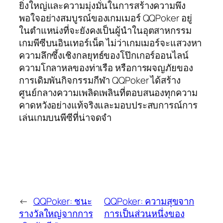
ยิ่งใหญ่และความมุ่งมั่นในการสร้างความพึง
พอใจอย่างสมบูรณ์ของเกมเมอร์ QQPoker อยู่
ในตําแหน่งที่จะยังคงเป็นผู้นําในอุตสาหกรรม
เกมพีซีบนอินเทอร์เน็ต ไม่ว่าเกมเมอร์จะแสวงหา
ความลึกซึ้งเชิงกลยุทธ์ของโป๊กเกอร์ออนไลน์
ความโกลาหลของท่าเรือ หรือการผจญภัยของ
การเดิมพันกิจกรรมกีฬา QQPoker ได้สร้าง
ศูนย์กลางความเพลิดเพลินที่ตอบสนองทุกความ
คาดหวังอย่างแท้จริงและมอบประสบการณ์การ
เล่นเกมบนพีซีที่น่าจดจํา
←
QQPoker: ชนะ
QQPoker: ความสุขจาก
รางวัลใหญ่จากการ
การเป็นส่วนหนึ่งของ