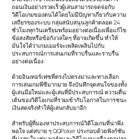
ถอนเงินอย่างรวดเร็วผู้เล่นสามารถจดจ่อกับ
วิดีโอเกมของตนได้โดยไม่มีปัญหาเกี่ยวกับความ
เสถียรของระบบ กลุ่มสนับสนุนลูกค้าตลอด 24
ชั่วโมงทุกวันเตรียมพร้อมอย่างต่อเนื่องเพื่อแก้ไข
ข้อสงสัยหรือข้อกังวลใดๆ ที่อาจเกิดขึ้น ทําให้
มั่นใจได้ว่าเกมเมอร์จะเพลิดเพลินไปกับ
ประสบการณ์การเล่นเกมที่ราบรื่นและราบรื่น
อย่างต่อเนื่อง
ด้วยอินเทอร์เฟซที่ตรงไปตรงมาและทางเลือก
การเล่นเกมพีซีมากมาย จึงบันทึกจุดสนใจของทั้ง
ผู้เล่นมือใหม่และผู้เล่นที่มีประสบการณ์ ความตื่น
เต้นของวิดีโอเกมที่รวมเข้ากับโอกาสในการชนะ
เงินสดจริงทําให้ผู้เล่นกลับมาอีก
สําหรับผู้ที่มองหาประสบการณ์วิดีโอเกมที่น่าพึง
พอใจ แต่สบาย ๆ QQPoker ประกอบด้วยฟังก์ชัน
ที่น่าสนใจ เช่น พอร์ตและวิดีโอเกมเครื่องตกปลา