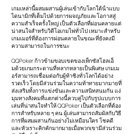
เกมเหล่านี้ผสมผสานผู้เล่นเข้ากับโลกใต้น้ําแบบ
ไดนามิกที่เต็มไปด้วยการผจญภัยและโอกาสสู่
ความสําเร็จครั้งใหญ่ เป็นตัวเลือกที่ผ่อนคลายแต่
น่าสนใจสําหรับวิดีโอเกมไพ่ทั่วไป เหมาะสําหรับ
เกมเมอร์ที่ต้องการผ่อนคลายในขณะที่ยังคงมี
ความสามารถในการชนะ
QQPoker ก้าวข้ามขอบเขตของเท็กซัสโฮลเอ็
มด้วยเกมกระดานที่หลากหลายเป็นพิเศษ เกมเม
อร์สามารถเชื่อมต่อกับผู้ท้าชิงทั่วโลกได้อย่าง
รวดเร็ว โดยมีส่วนร่วมในความท้าทายมากมายที่
ส่งเสริมทั้งการแข่งขันและความสนิทสนมกัน แง่
มุมทางสังคมที่แตกต่างนี้ควบคู่ไปกับรูปแบบการ
เล่นที่น่าสนใจทําให้ QQPoker เป็นตัวเลือกที่ต้อง
การสําหรับหลาย ๆ คน ผู้เล่นสามารถสัมผัสกับวิธี
การที่ผสมผสานกันอย่างไม่เหมือนใคร โชคดี
และหัวเราะคิกคักมากมายเมื่อพวกเขามีส่วนร่วม