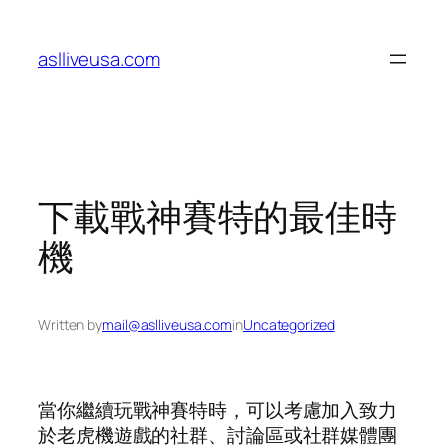
Skip
to
aslliveusa.com
content
下載戰神賽特的最佳時
機
Written by
mail@aslliveusa.com
in
Uncategorized
當你繼續玩戰神賽特時，可以考慮加入致力
於老虎機遊戲的社群、討論區或社群媒體團