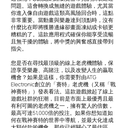
問題。這會轉換成無縫的遊戲體驗，尤其當
你進入像自由遊戲這類高風險回合時，這點
非常重要。當動畫與樂趣達到頂點時，沒有
什麼比在即將獲勝邊緣卻畫面凍結或卡頓更
糟糕的了。這款應用程式確保你能享受流暢
且無干擾的體驗，將中獎的興奮感直接帶到
指尖。
您是否在尋找最頂級的線上老虎機體驗，保
證享受樂趣、高賭注，以及改變人生的贏取
機會？如果是這樣，你需要對由ATG
Electronic創立的「賽特」老虎機（又稱「戰
神賽特」）發表看法。這款遊戲掀起了線上
遊戲社群的狂潮，目前是市面上最優秀且最
有利可圖的老虎機之一，擁有驚人的倍數，
最高可達51,000倍的投注。如果你想知道如
何在戰神賽特的世界中導航，並最大化達成
大額付款的機會，那你已經關心了最佳區