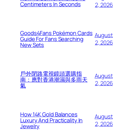
Centimeters In Seconds
2, 2026
Goods4Fans Pokémon Cards
August
Guide For Fans Searching
2, 2026
New Sets
戶外閉路電視鏡頭選購指
August
南：應對香港潮濕與多雨天
2, 2026
氣
How 14K Gold Balances
August
Luxury And Practicality In
2, 2026
Jewelry