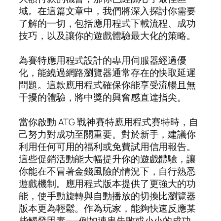
域。在這篇文章中，我們將深入探討你需要
了解的一切，包括應用程式下載流程、成功
技巧，以及讓你的遊戲體驗最大化的策略。
為賽特應用程式設計的專用伺服器經過優
化，能繞過網路瀏覽器通常存在的快取延遲
問題。這款應用程式確保你能享受流暢且無
干擾的體驗，將中獎的興奮感直達指尖。
當你啟動 ATG 戰神賽特應用程式賽特時，自
己努力對成功至關重要。對於新手，建議你
利用任何可用的福利或免費試用信用報告。
這些促銷活動能大幅提升你的遊戲體驗，讓
你能在不冒著金錢風險的情況下，自行熟悉
遊戲機制。應用程式版本提供了更強大的功
能，使手動旋轉與自動播放的切換比瀏覽器
版本更為輕鬆。作為玩家，能夠快速反應某
些觸發因素——例如連串失敗或小小的成功