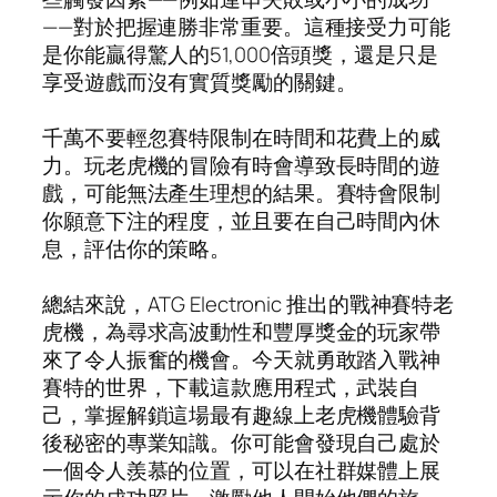
——對於把握連勝非常重要。這種接受力可能
是你能贏得驚人的51,000倍頭獎，還是只是
享受遊戲而沒有實質獎勵的關鍵。
千萬不要輕忽賽特限制在時間和花費上的威
力。玩老虎機的冒險有時會導致長時間的遊
戲，可能無法產生理想的結果。賽特會限制
你願意下注的程度，並且要在自己時間內休
息，評估你的策略。
總結來說，ATG Electronic 推出的戰神賽特老
虎機，為尋求高波動性和豐厚獎金的玩家帶
來了令人振奮的機會。今天就勇敢踏入戰神
賽特的世界，下載這款應用程式，武裝自
己，掌握解鎖這場最有趣線上老虎機體驗背
後秘密的專業知識。你可能會發現自己處於
一個令人羨慕的位置，可以在社群媒體上展