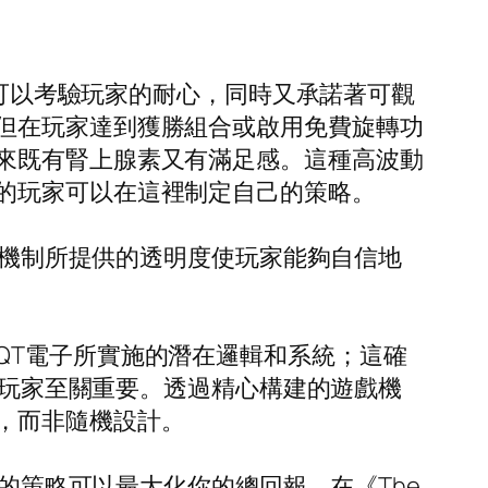
它可以考驗玩家的耐心，同時又承諾著可觀
但在玩家達到獲勝組合或啟用免費旋轉功
來既有腎上腺素又有滿足感。這種高波動
的玩家可以在這裡制定自己的策略。
遊戲機制所提供的透明度使玩家能夠自信地
QT電子所實施的潛在邏輯和系統；這確
心的玩家至關重要。透過精心構建的遊戲機
，而非隨機設計。
進的策略可以最大化你的總回報。在《The