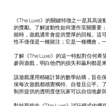
《The Luxe》的關鍵特徵之一是其
的獎勵。了解波動性如何運作至關重要
能時，遊戲通常會提供豐厚的回報。這
性不僅僅是一種賭注；它是一種機會，
了解《The Luxe》的這一特點對任
參與遊戲，明白他們的損失和贏利都是
該遊戲運用精確計算的數學結構，旨在保
保每次遊戲都感覺獨特、自發且公平。了解
制所提供的透明度使玩家可以自信地參
對於那些在《The Luxe》試玩模式