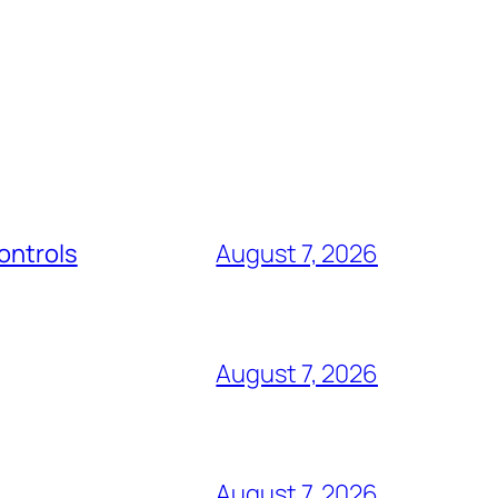
ontrols
August 7, 2026
August 7, 2026
August 7, 2026