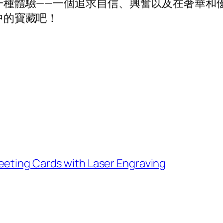
它是一種體驗——一個追求自信、興奮以及在奢華
》中的寶藏吧！
eeting Cards with Laser Engraving