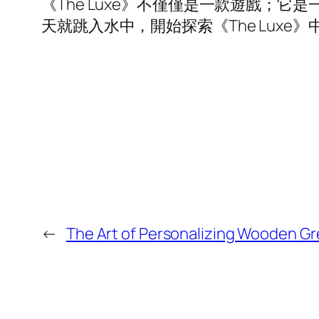
《The Luxe》不僅僅是一款遊戲；
天就跳入水中，開始探索《The Luxe
←
The Art of Personalizing Wooden Gr