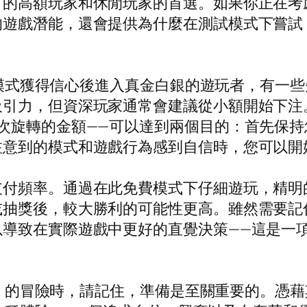
高額玩家和休閒玩家的首選。如果你正在考慮首
戲潛能，還會提供為什麼在測試模式下嘗試《T
試玩模式獲得信心後進入真金白銀的遊玩者，有
力，但資深玩家通常會建議從小額開始下注。在
次旋轉的金額——可以達到兩個目的：首先保
注意到的模式和遊戲行為感到自信時，您可以開
付頻率。通過在此免費模式下仔細遊玩，精明的
抽獎後，較大勝利的可能性更高。雖然需要記
以導致在實際遊戲中更好的直覺決策——這是一
xe》的冒險時，請記住，準備是至關重要的。