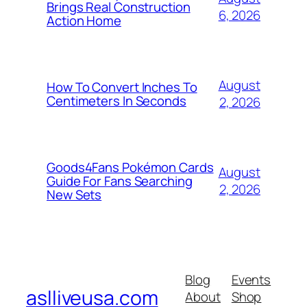
Brings Real Construction
6, 2026
Action Home
August
How To Convert Inches To
Centimeters In Seconds
2, 2026
Goods4Fans Pokémon Cards
August
Guide For Fans Searching
2, 2026
New Sets
Blog
Events
aslliveusa.com
About
Shop