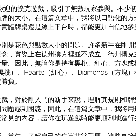
是一種廣受歡迎的撲克遊戲，吸引了無數玩家參與。
斷牌的大小。在這篇文章中，我將以口語化的方
對實體牌桌還是線上平台時，都能更加自信地參
特別是花色與點數大小的問題。許多新手在剛開
觀念，實際上在德州撲克裡並不成立。德州撲克
考量。因此，無論你是持有黑桃、紅心、方塊或
桃）、Hearts（紅心）、Diamonds（方塊
定勝負。
遊戲，對於剛入門的新手來說，理解其規則和牌
個問題感到困惑，因此，在這篇文章中，我將用
些常見的內容，讓你在玩遊戲時能更順利地進行