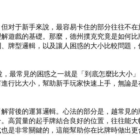
，但对于新手來說，最容易卡住的部分往往不在
理解遊戲的基礎。那麼，德州撲克究竟是如何比
則、牌型邏輯，以及讓人困惑的大小比較問題，
說，最常見的困惑之一就是「到底怎麼比大小」
何進行比大小，幫助新手玩家快速上手，無論是
了解背後的運算邏輯。心法的部分是，越常見的
合。高質量的起手牌結合良好的位置，往往能大
式也是非常關鍵的，這能幫助你在比牌時做出更