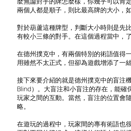
麼無論對手的牌怎麼樣，你幾乎可以肯
兩個人都是順子，則比最高牌的大小，
對於葫蘆這種牌型，判斷大小時則是先
有較小三條的對手。在這個過程當中，
在德州撲克中，有兩個特別的術語值得
用雖然不太正式，但卻為遊戲增添了一
接下來要介紹的就是德州撲克中的盲注機制。
Blind）。大盲注和小盲注的存在，
玩家之間的互動。當然，盲注的位置會
略。
在遊玩的過程中，玩家間的專有術語也很重