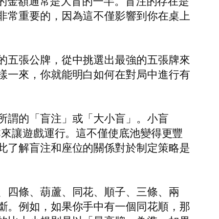
），小盲的金額通常是大盲的一半。盲注的存在是
非常重要的，因為這不僅影響到你在桌上
的五張公牌，從中挑選出最強的五張牌來
樣一來，你就能明白如何在對局中進行有
所謂的「盲注」或「大小盲」。小盲
本來讓遊戲運行。這不僅使底池變得更豐
此了解盲注和座位的關係對於制定策略是
、四條、葫蘆、同花、順子、三條、兩
斷。例如，如果你手中有一個同花順，那