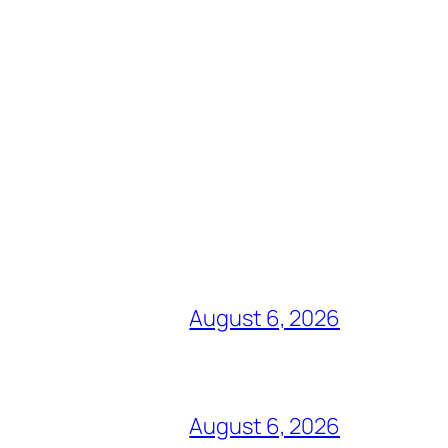
August 6, 2026
August 6, 2026