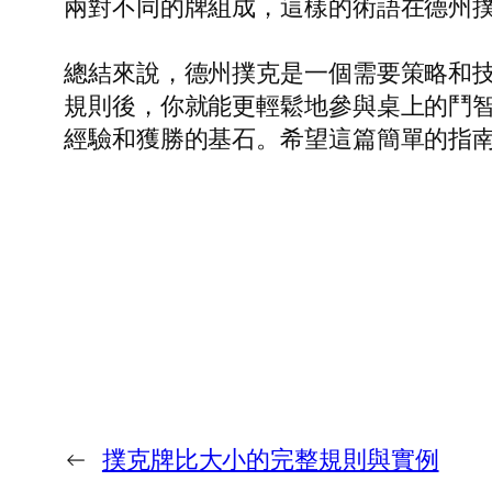
兩對不同的牌組成，這樣的術語在德州
總結來說，德州撲克是一個需要策略和
規則後，你就能更輕鬆地參與桌上的鬥
經驗和獲勝的基石。希望這篇簡單的指
←
撲克牌比大小的完整規則與實例