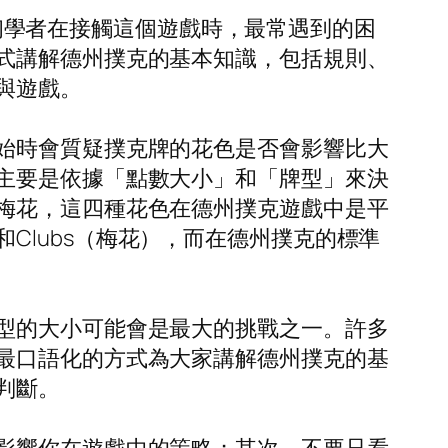
不少初學者在接觸這個遊戲時，最常遇到的困
式講解德州撲克的基本知識，包括規則、
與遊戲。
始時會質疑撲克牌的花色是否會影響比大
主要是依據「點數大小」和「牌型」來決
梅花，這四種花色在德州撲克遊戲中是平
）和Clubs（梅花），而在德州撲克的標準
型的大小可能會是最大的挑戰之一。許多
最口語化的方式為大家講解德州撲克的基
判斷。