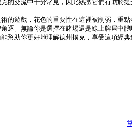
撲克的交流中十分常見，因此熟悉它們有助於提
技術的遊戲，花色的重要性在這裡被削弱，重點
智角逐。無論你是選擇在賭場還是線上牌局中體
南能幫助你更好地理解德州撲克，享受這項經典