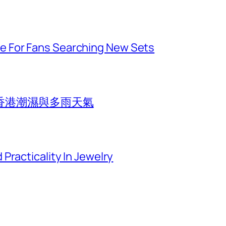
 For Fans Searching New Sets
香港潮濕與多雨天氣
Practicality In Jewelry