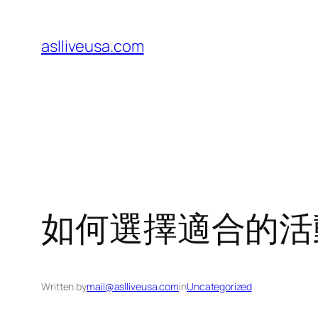
Skip
to
aslliveusa.com
content
如何選擇適合的活
Written by
mail@aslliveusa.com
in
Uncategorized