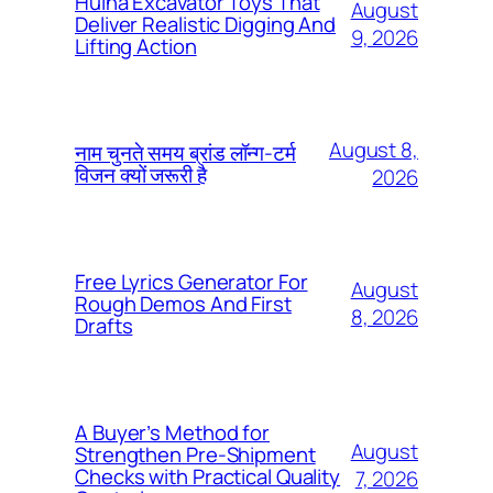
Huina Excavator Toys That
August
Deliver Realistic Digging And
9, 2026
Lifting Action
August 8,
नाम चुनते समय ब्रांड लॉन्ग-टर्म
विजन क्यों जरूरी है
2026
Free Lyrics Generator For
August
Rough Demos And First
8, 2026
Drafts
A Buyer’s Method for
August
Strengthen Pre-Shipment
Checks with Practical Quality
7, 2026