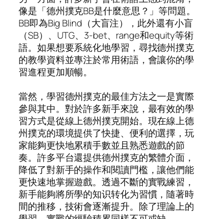
像是「德州撲克BB是什麼意思？」等問題。
BB即為Big Blind（大盲注），此外還有小盲
（SB）、UTG、3-bet、range和equity等術
語。如果想要系統化地學習，尋找德州撲克
的教學資料並專注於常用術語，會讓你的學
習進程更加順暢。
當然，學習德州撲克的最佳方法之一是實際
參與其中。對於許多新手來說，最有效的學
習方式是從線上德州撲克開始。現在線上德
州撲克的環境提供了快捷、便利的選擇，玩
家能夠更快地累積手數並且熟悉遊戲的節
奏。許多平台還提供德州撲克的繁體介面，
降低了對新手的操作和閱讀門檻，讓他們能
更快速地掌握遊戲。透過不斷的實戰練習，
新手能夠將所學的知识转化为習慣，隨著時
間的推移，技術會逐漸提升。除了理論上的
學習，實戰的經驗積累同樣不可或缺。