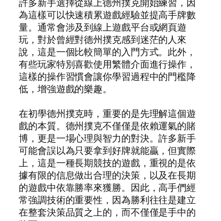
許多新手選擇從線上德州撲克開始練習，因
為這樣可以快速積累遊戲經驗並提高手牌數
量。通常會涉及到線上遊戲平台或網頁遊
玩，對於曾經對德州撲克感到迷茫的人來
說，這是一個比較簡單的入門方式。此外，
有些玩家特別喜歡使用繁體介面進行操作，
這樣的操作習慣會讓你學習過程中的門檻降
低，增強遊戲的樂趣。
在初學德州撲克時，重要的是先理解這個遊
戲的本質。德州撲克不僅僅是依賴運氣的賭
博，更是一場心理與智力的對決。許多新手
可能會誤以為只要拿到好牌就能贏，但實際
上，這是一種長期競技的遊戲，重視的是依
據有限的信息做出合理的決策，以及在長期
的遊戲中依靠勝率來獲勝。因此，高手們經
常強調技術的重要性，因為勝利往往是建立
在整套決策品質之上的，而不僅僅是手中的