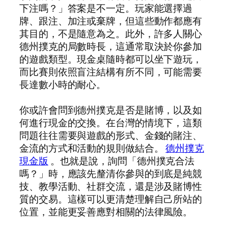
下注嗎？」答案是不一定。玩家能選擇過
牌、跟注、加注或棄牌，但這些動作都應有
其目的，不是隨意為之。此外，許多人關心
德州撲克的局數時長，這通常取決於你參加
的遊戲類型。現金桌隨時都可以坐下遊玩，
而比賽則依照盲注結構有所不同，可能需要
長達數小時的耐心。
你或許會問到德州撲克是否是賭博，以及如
何進行現金的交換。在台灣的情境下，這類
問題往往需要與遊戲的形式、金錢的賭注、
金流的方式和活動的規則做結合。
德州撲克
現金版
。也就是說，詢問「德州撲克合法
嗎？」時，應該先釐清你參與的到底是純競
技、教學活動、社群交流，還是涉及賭博性
質的交易。這樣可以更清楚理解自己所站的
位置，並能更妥善應對相關的法律風險。