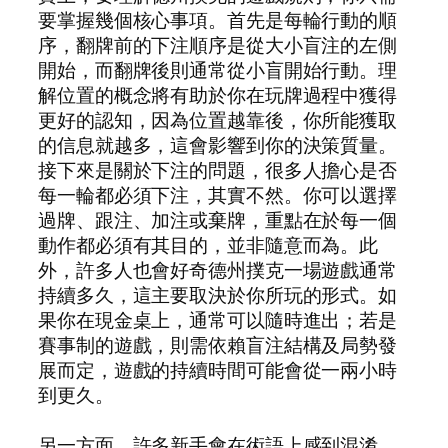
要掌握幾個核心事項。首先是每輪行動的順
序，翻牌前的下注順序是從大小盲注的左側
開始，而翻牌後則通常從小盲開始行動。理
解位置的概念將有助於你在玩牌過程中獲得
更好的認知，因為位置越靠後，你所能獲取
的信息就越多，這會影響到你的決策質量。
接下來是關於下注的問題，很多人擔心是否
每一輪都必須下注，其實不然。你可以選擇
過牌、跟注、加注或棄牌，重點在於每一個
動作都必須有其目的，並非隨意而為。此
外，許多人也會好奇德州撲克一場遊戲通常
持續多久，這主要取決於你所玩的形式。如
果你在現金桌上，通常可以隨時進出；若是
賽事制的遊戲，則需依賴盲注結構及局勢發
展而定，遊戲的持續時間可能會從一兩小時
到更久。
另一方面，許多新手會在術語上感到混淆，