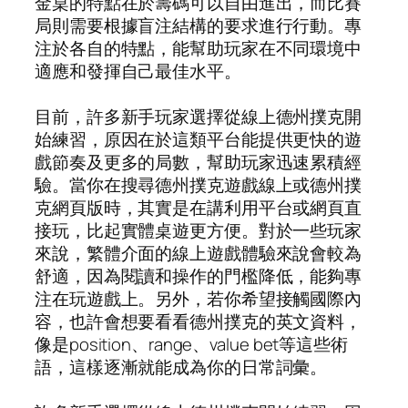
金桌的特點在於籌碼可以自由進出，而比賽
局則需要根據盲注結構的要求進行行動。專
注於各自的特點，能幫助玩家在不同環境中
適應和發揮自己最佳水平。
目前，許多新手玩家選擇從線上德州撲克開
始練習，原因在於這類平台能提供更快的遊
戲節奏及更多的局數，幫助玩家迅速累積經
驗。當你在搜尋德州撲克遊戲線上或德州撲
克網頁版時，其實是在講利用平台或網頁直
接玩，比起實體桌遊更方便。對於一些玩家
來說，繁體介面的線上遊戲體驗來說會較為
舒適，因為閱讀和操作的門檻降低，能夠專
注在玩遊戲上。另外，若你希望接觸國際內
容，也許會想要看看德州撲克的英文資料，
像是position、range、value bet等這些術
語，這樣逐漸就能成為你的日常詞彙。