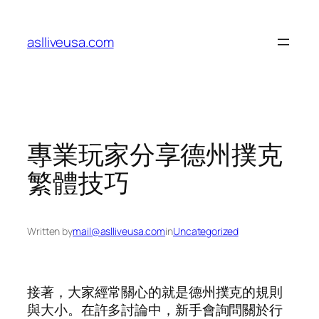
Skip
to
aslliveusa.com
content
專業玩家分享德州撲克
繁體技巧
Written by
mail@aslliveusa.com
in
Uncategorized
接著，大家經常關心的就是德州撲克的規則
與大小。在許多討論中，新手會詢問關於行