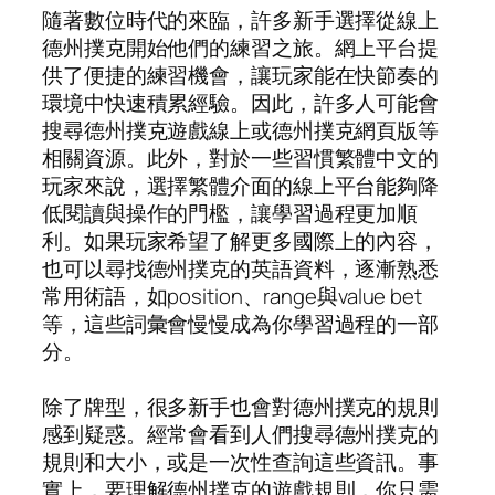
隨著數位時代的來臨，許多新手選擇從線上
德州撲克開始他們的練習之旅。網上平台提
供了便捷的練習機會，讓玩家能在快節奏的
環境中快速積累經驗。因此，許多人可能會
搜尋德州撲克遊戲線上或德州撲克網頁版等
相關資源。此外，對於一些習慣繁體中文的
玩家來說，選擇繁體介面的線上平台能夠降
低閱讀與操作的門檻，讓學習過程更加順
利。如果玩家希望了解更多國際上的內容，
也可以尋找德州撲克的英語資料，逐漸熟悉
常用術語，如position、range與value bet
等，這些詞彙會慢慢成為你學習過程的一部
分。
除了牌型，很多新手也會對德州撲克的規則
感到疑惑。經常會看到人們搜尋德州撲克的
規則和大小，或是一次性查詢這些資訊。事
實上，要理解德州撲克的遊戲規則，你只需