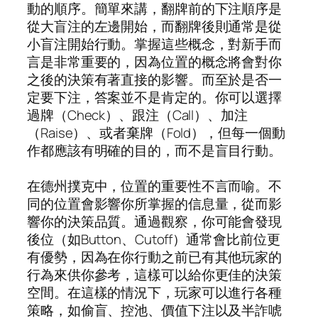
動的順序。簡單來講，翻牌前的下注順序是
從大盲注的左邊開始，而翻牌後則通常是從
小盲注開始行動。掌握這些概念，對新手而
言是非常重要的，因為位置的概念將會對你
之後的決策有著直接的影響。而至於是否一
定要下注，答案並不是肯定的。你可以選擇
過牌（Check）、跟注（Call）、加注
（Raise）、或者棄牌（Fold），但每一個動
作都應該有明確的目的，而不是盲目行動。
在德州撲克中，位置的重要性不言而喻。不
同的位置會影響你所掌握的信息量，從而影
響你的決策品質。通過觀察，你可能會發現
後位（如Button、Cutoff）通常會比前位更
有優勢，因為在你行動之前已有其他玩家的
行為來供你參考，這樣可以給你更佳的決策
空間。在這樣的情況下，玩家可以進行各種
策略，如偷盲、控池、價值下注以及半詐唬