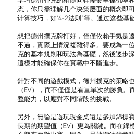
学习德州扑克的精髓同样需要掌握机率
态，你只需理解几个决策层面的概念即
计算技巧，如“4-2法则”等。通过这
想把德州撲克牌打好，僅僅依賴手氣是
不過，實際上情況複雜得多。要成為一
克的基本規則和玩法為基礎，然後逐步
這樣才能確保你在實戰中不斷進步。
針對不同的遊戲模式，德州撲克的策略
（EV），而不僅僅是看重單次的勝負。
整能力，以應對不同階段的挑戰。
另外，無論是遊玩現金桌還是參加錦標
長期的期望值（EV）更為關鍵。而在錦