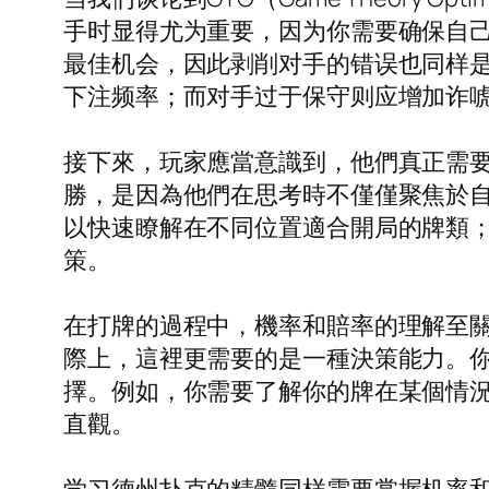
手时显得尤为重要，因为你需要确保自
最佳机会，因此剥削对手的错误也同样
下注频率；而对手过于保守则应增加诈
接下來，玩家應當意識到，他們真正需
勝，是因為他們在思考時不僅僅聚焦於
以快速瞭解在不同位置適合開局的牌類
策。
在打牌的過程中，機率和賠率的理解至
際上，這裡更需要的是一種決策能力。
擇。例如，你需要了解你的牌在某個情
直觀。