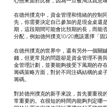
心態來面對比賽，因為一旦被淘汰就意
在德州撲克中，資金管理和情緒的控制
先，你需要決定自己參加的是現金桌還
期，這段期間可能會比預期的長，而能
分配，例如德州撲克10/20應該選擇
在德州撲克的世界中，還有另外一個關
錢，但更常見的問題卻是資金管理不善
金管理計劃，並要能夠接受下風期的存
籌碼策略方面，對於不同注碼結構的桌
籌碼。
對於德州撲克的新手來說，首先要重視
常重要的。在很短的時間內能夠判定哪