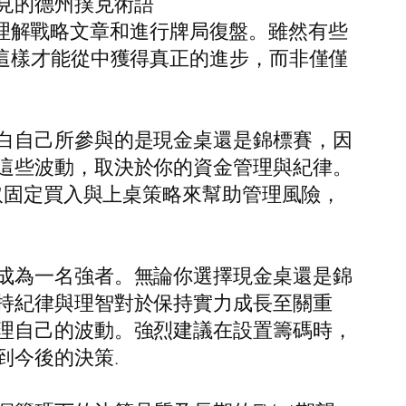
見的德州撲克術語
助你更好地理解戰略文章和進行牌局復盤。雖然有些
這樣才能從中獲得真正的進步，而非僅僅
白自己所參與的是現金桌還是錦標賽，因
這些波動，取決於你的資金管理與紀律。
取固定買入與上桌策略來幫助管理風險，
成為一名強者。無論你選擇現金桌還是錦
持紀律與理智對於保持實力成長至關重
理自己的波動。強烈建議在設置籌碼時，
到今後的決策.