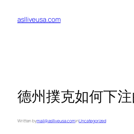
Skip
to
aslliveusa.com
content
德州撲克如何下注
Written by
mail@aslliveusa.com
in
Uncategorized