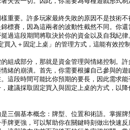
味著失去一切。因此，你需要為每種遊戲形式制
同樣重要。許多玩家最終失敗的原因不是技術不
是錦標賽，因為這兩者的波動性截然不同。你還
否挺過這段期間將取決於你的資金以及自我紀律
「固定買入＋固定上桌」的管理方式，這能有效控
鍵的組成部分，那就是資金管理與情緒控制。許
與情緒的崩潰。首先，你需要根據自己參與的遊
在。這段時間可能比你預期的要長，因此需求能
子，建議採取固定買入與固定上桌的方式，以降
的是三個基本概念：牌型、位置和術語。掌握牌
一手牌更強，可以幫助你在關鍵時刻做出快速反