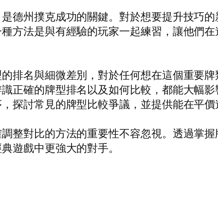
，是德州撲克成功的關鍵。對於想要提升技巧的
一種方法是與有經驗的玩家一起練習，讓他們在
型的排名與細微差別，對於任何想在這個重要牌
辨識正確的牌型排名以及如何比較，都能大幅影
序，探討常見的牌型比較爭議，並提供能在平價
確調整對比的方法的重要性不容忽視。透過掌握
經典遊戲中更強大的對手。