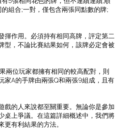
有5張相同花色的牌，但不連續連續;順
的組合;一對，僅包含兩張同點數的牌;
發揮作用。必須持有相同高牌，評定第二
牌型，不論比賽結果如何，該牌必定會被
果兩位玩家都擁有相同的較高配對，則
玩家A的手牌由兩張Q和兩張9組成，且有
。
遊戲的人來說都至關重要。無論你是參加
少桌上爭議。在這篇詳細概述中，我們將
來更有利結果的方法。