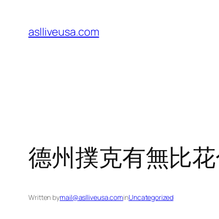
Skip
to
aslliveusa.com
content
德州撲克有無比花
Written by
mail@aslliveusa.com
in
Uncategorized