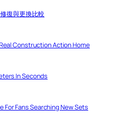
法？修復與更換比較
 Real Construction Action Home
eters In Seconds
 For Fans Searching New Sets