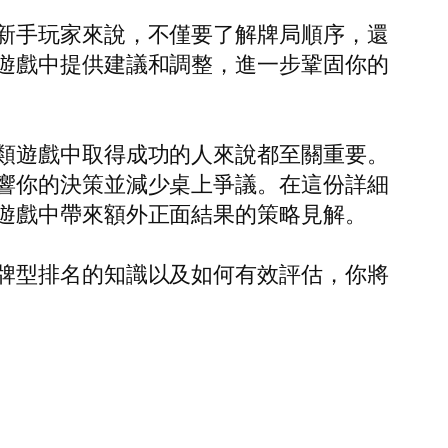
新手玩家來說，不僅要了解牌局順序，還
遊戲中提供建議和調整，進一步鞏固你的
類遊戲中取得成功的人來說都至關重要。
響你的決策並減少桌上爭議。在這份詳細
遊戲中帶來額外正面結果的策略見解。
牌型排名的知識以及如何有效評估，你將