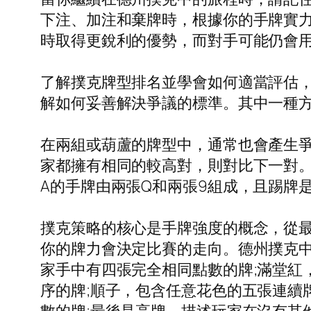
下注、加注和棄牌時，根據你的手牌實
時取得更銳利的優勢，而對手可能仍會
了解撲克牌型排名並學會如何適當評估
解如何妥善解決爭議的標準。其中一種
在兩組或葫蘆的牌型中，通常也會產生
家都擁有相同的較高對，則對比下一對
A的手牌由兩張Q和兩張9組成，且踢牌
撲克策略的核心是手牌強度的概念，從
你的牌力會決定比賽的走向。德州撲克中
家手中有四張完全相同點數的牌;滿堂紅
序的牌;順子，包含任意花色的五張連續