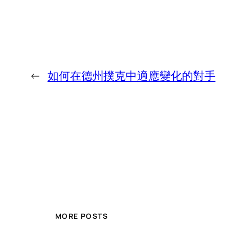
←
如何在德州撲克中適應變化的對手
MORE POSTS