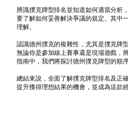
辨識撲克牌型排名並知道如何適當分析
要了解如何妥善解決爭議的規定。其中
理解。
認識德州撲克的複雜性，尤其是撲克牌
無論你是參加線上賽事還是現場遊戲，
指南中，我們將探討德州撲克牌型的順
總結來說，全面了解撲克牌型排名及正
提升獲得理想結果的機會，並成為這款