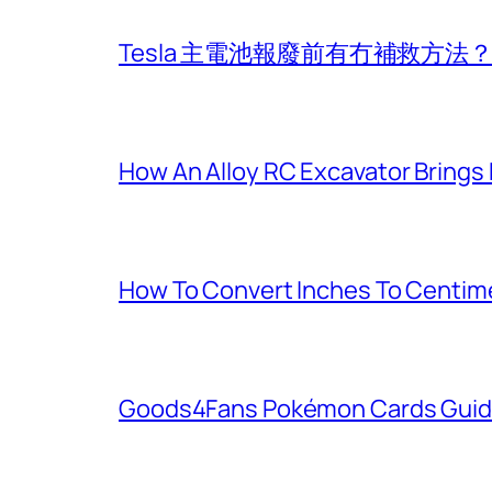
Tesla 主電池報廢前有冇補救方
How An Alloy RC Excavator Brings
How To Convert Inches To Centim
Goods4Fans Pokémon Cards Guide