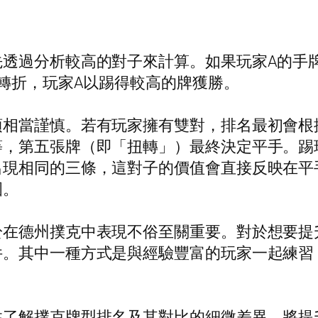
透過分析較高的對子來計算。如果玩家A的手牌
為轉折，玩家A以踢得較高的牌獲勝。
須相當謹慎。若有玩家擁有雙對，排名最初會根
等，第五張牌（即「扭轉」）最終決定平手。踢
出現相同的三條，這對子的價值會直接反映在平
圍。
於在德州撲克中表現不俗至關重要。對於想要提
件。其中一種方式是與經驗豐富的玩家一起練習
住了解撲克牌型排名及其對比的細微差異，將提