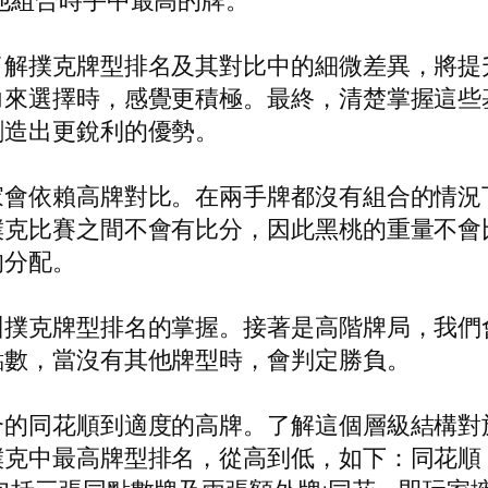
他組合時手中最高的牌。
了解撲克牌型排名及其對比中的細微差異，將提
力來選擇時，感覺更積極。最終，清楚掌握這些
創造出更銳利的優勢。
家會依賴高牌對比。在兩手牌都沒有組合的情況
撲克比賽之間不會有比分，因此黑桃的重量不會
均分配。
州撲克牌型排名的掌握。接著是高階牌局，我們
點數，當沒有其他牌型時，會判定勝負。
合的同花順到適度的高牌。了解這個層級結構對
克中最高牌型排名，從高到低，如下：同花順