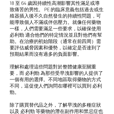
18 至 64 歲因持續性高潮影響其性滿足或導
致痛苦的男性。 PE 的臨床意義包括過去或生
殖器插入後不久自然發生的持續性問題，可
能導致個人不滿或伴侶壓力。就像任何藥物
一樣，人們需要滿足一些要求，以確保使用
必利勁 適合他們的特定情況並且對他們有幫
助。在治療的初始階段（通常在前四周）需
要評估威脅因素和優勢，以確定是否達到了
預期結果而沒有過多的負面影響。
理解和處理這些問題對於整體健康至關重
要，而 必利勁 為那些受早洩影響的人提供了
一個有用的選擇。不同地區取得藥物的方式
不同，這促使人們詢問在哪裡可以買到 必利
勁。
除了購買替代品之外，了解早洩的多種症狀
以及 必利勁 等藥物的潛在副作用和禁忌症也