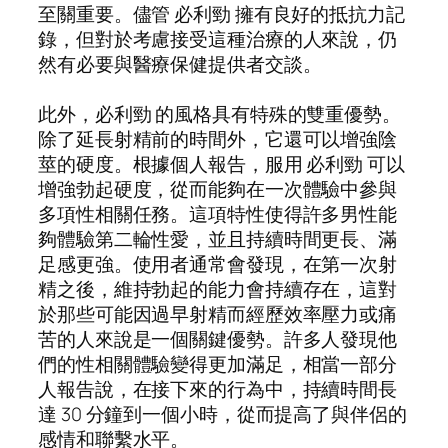
至關重要。儘管 必利勁 擁有良好的抵抗力記
錄，但對於考慮接受這種治療的人來說，仍
然有必要與醫療保健提供者交談。
此外，必利勁 的風格具有特殊的雙重優勢。
除了延長射精前的時間外，它還可以增強陰
莖的硬度。根據個人報告，服用 必利勁 可以
增強勃起硬度，從而能夠在一次體驗中參與
多項性相關任務。這項特性使得許多男性能
夠體驗第二輪性愛，並且持續時間更長、滿
足感更強。使用者通常會發現，在第一次射
精之後，維持勃起的能力會持續存在，這對
於那些可能因過早射精而經歷效率壓力或痛
苦的人來說是一個關鍵優勢。許多人發現他
們的性相關體驗變得更加滿足，相當一部分
人報告說，在接下來的行為中，持續時間長
達 30 分鐘到一個小時，從而提高了與伴侶的
感情和聯繫水平。