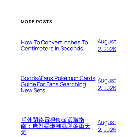
MORE POSTS
August
How To Convert Inches To
Centimeters In Seconds
2, 2026
Goods4Fans Pokémon Cards
August
Guide For Fans Searching
2, 2026
New Sets
戶外閉路電視鏡頭選購指
August
南：應對香港潮濕與多雨天
2, 2026
氣