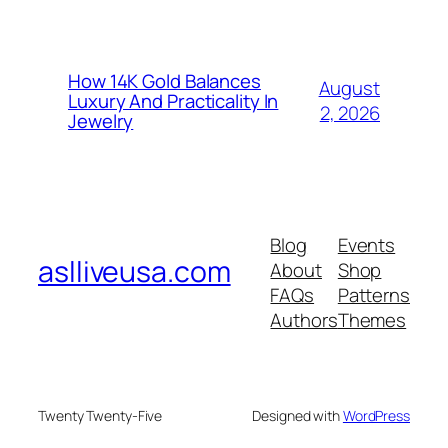
How 14K Gold Balances
August
Luxury And Practicality In
2, 2026
Jewelry
Blog
Events
aslliveusa.com
About
Shop
FAQs
Patterns
Authors
Themes
Twenty Twenty-Five
Designed with
WordPress