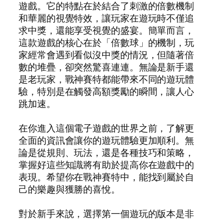
遊戲。它的特點在於結合了刺激的倍數機制
和華麗的視覺特效，讓玩家在遊玩時不僅追
求中獎，還能享受視覺的盛宴。簡單而言，
這款遊戲的核心在於「倍數球」的機制，玩
家經常會遇到看似沒中獎的情況，但隨著倍
數的堆疊，卻突然驚喜連連。無論是新手還
是老玩家，戰神賽特都能帶來不同的遊玩體
驗，特別是在觸發高額獎勵的瞬間，讓人心
跳加速。
在你進入這個電子遊戲的世界之前，了解更
全面的資訊會讓你的遊玩體驗更加順利。無
論是從規則、玩法，還是各種技巧和策略，
掌握好這些知識將有助於提高你在遊戲中的
表現。希望你在戰神賽特中，能找到屬於自
己的樂趣與獲勝的喜悅。
對於新手來說，選擇第一個遊玩的版本是非