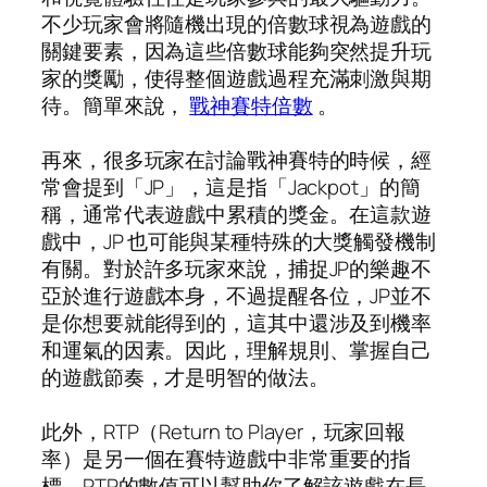
不少玩家會將隨機出現的倍數球視為遊戲的
關鍵要素，因為這些倍數球能夠突然提升玩
家的獎勵，使得整個遊戲過程充滿刺激與期
待。簡單來說，
戰神賽特倍數
。
再來，很多玩家在討論戰神賽特的時候，經
常會提到「JP」，這是指「Jackpot」的簡
稱，通常代表遊戲中累積的獎金。在這款遊
戲中，JP 也可能與某種特殊的大獎觸發機制
有關。對於許多玩家來說，捕捉JP的樂趣不
亞於進行遊戲本身，不過提醒各位，JP並不
是你想要就能得到的，這其中還涉及到機率
和運氣的因素。因此，理解規則、掌握自己
的遊戲節奏，才是明智的做法。
此外，RTP（Return to Player，玩家回報
率）是另一個在賽特遊戲中非常重要的指
標。RTP的數值可以幫助你了解該遊戲在長