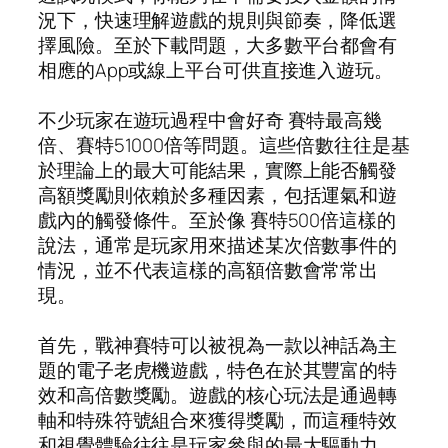
況下，快速理解遊戲的規則與節奏，降低選
擇風險。至於下載問題，大多數平台都會有
相應的App或線上平台可供直接進入遊玩。
不少玩家在遊玩過程中會好奇 賽特最高幾
倍、賽特51000倍等問題。這些倍數往往是基
於理論上的最大可能結果，實際上能否觸發
高額獎勵則依賴於多種因素，包括運氣和遊
戲內的觸發條件。至於像 賽特500倍這樣的
說法，通常是玩家用來描述某次倍數事件的
情況，並不代表這樣的高額倍數會常常出
現。
首先，戰神賽特可以被視為一款以神話為主
題的電子老虎機遊戲，特色在於其豐富的特
效和高倍數獎勵。遊戲的核心玩法是通過轉
軸和特殊符號組合來獲得獎勵，而這種特效
和視覺體驗往往是玩家參與的最大驅動力。