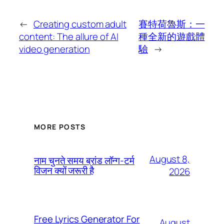
←
Creating custom adult
賽特荷魯斯：一
content: The allure of AI
種全新的遊戲體
video generation
驗
→
MORE POSTS
August 8,
नाम चुनते समय ब्रांड लॉन्ग-टर्म
विजन क्यों जरूरी है
2026
Free Lyrics Generator For
August