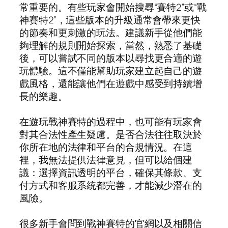
常重要的。有些玩家會開始搜尋“賽特2”或“戰
神賽特2”，這些版本的升級通常會帶來更快
的節奏和更刺激的玩法。建議新手從他們能
夠理解的規則開始探索，當然，熟悉了基礎
後，可以嘗試不同的版本以尋找更合適的遊
玩體驗。這不僅能幫助玩家建立起自己的遊
戲風格，還能讓他們在遊戲中感受到持續增
長的樂趣。
在遊玩戰神賽特的過程中，也可能有玩家會
對其合法性產生疑慮。是否合法往往取決於
你所在地的法律和平台的合規情況。在這
裡，我無法提供法律意見，但可以給個建
議：選擇資訊透明的平台，確保其條款、支
付方式和客服系統都完善，才能減少潛在的
風險。
很多新手會問到戰神賽特的官網以及相關信