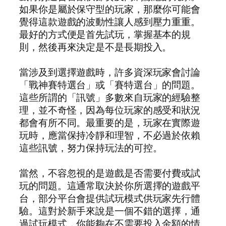
如果你是屬於保守型的玩家，那麼你可能會
覺得這款遊戲的波動性讓人感到壓力重重。
最好的方式便是首先試玩，掌握基本的規
則，然後再來決定是不是長期投入。
當涉及到選擇遊戲時，許多資深玩家會討論
「戰神賽特選台」或「賽特選台」的問題。
這些所謂的「訊號」多數來自玩家的經驗整
理，並不奇怪，因為每位玩家的感受和狀況
都會有所不同。最重要的是，玩家在實際遊
玩時，應當保持冷靜和理智，不必過於依賴
這些訊號，努力保持玩法的可控。
當然，不容忽視的是遊戲是否需要付費或試
玩的問題。這通常取決於你所選擇的遊戲平
台，部分平台會提供試玩模式供玩家先行體
驗。這對於新手來說是一個不錯的選擇，通
過試玩模式，你能夠在不需要投入金額的情