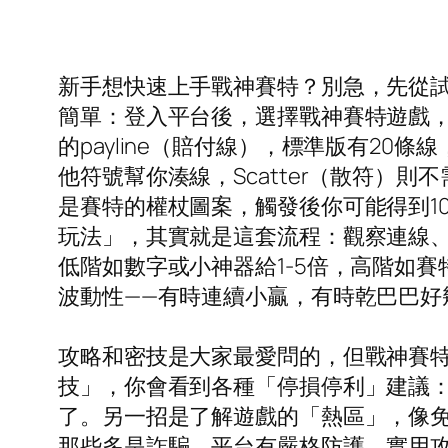
新手想快速上手戰神賽特？別急，先從
簡單：登入平台後，選擇戰神賽特遊戲，
的payline（賠付線），標準版有20
他符號幫你湊線，Scatter（散符）則
是賽特的權杖圖案，觸發後你可能得到1
玩法」，其實就是這套流程：觀察連線、計
低階如數字或小神器給1-5倍，高階如
波動性——有時連續小贏，有時乾巴巴好幾
攻略和密技是大家最愛問的，但戰神賽特
技」，你會看到各種「停損停利」建議：
了。另一招是了解遊戲的「熱區」，像
那些多是詐騙，平台有嚴格防護。實用攻略