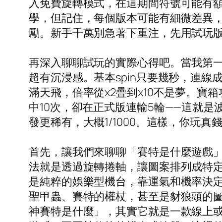
入免費旋轉模式，在這期間符號可能有額
學，但記住，每個版本可能有細微差異
勵。新手千萬別急著下重注，先用試玩
再深入聊聊試玩的實際心得吧。當我第一
超有沉浸感。基本spin只要幾秒，連線
滿天飛，倍率從x2疊到x10不是夢。寶
中10次，卻在正式版連輸5輪——這就是波
發更稀有，大概1/1000。這樣，你玩
首先，讓我們來聊聊「賽特是什麼遊戲
法就是透過旋轉捲軸，讓圖案排列成特
是純粹的娛樂型機台，靠運氣和機率決
聖甲蟲、賽特的權杖，甚至是豺狼頭的
神賽特是什麼」，其實它就是一款線上或