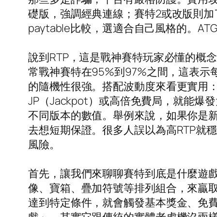
礎版，強調經典連線；賽特2或改版則加
paytable比較，選適合自己風格的
說到RTP，這是戰神賽特玩家必懂的概念。R
常戰神賽特在95%到97%之間，這表示
的隨機性很強。搭配波動度來看更實用
JP（Jackpot）或高倍免費局，就
不同版本的數值。舉例來說，如果你是新
去想短期保證。很多人誤以為高RTP就穩
風險。
首先，讓我們來聊聊賽特到底是什麼遊
像、寶箱、疊加符號等排列組合，來贏
達到特定條件，就會觸發基本獎金、免