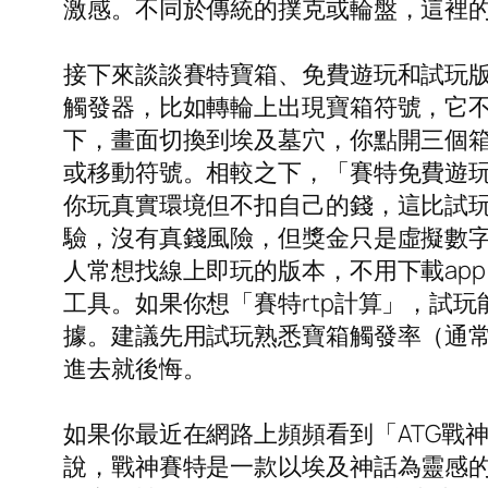
激感。不同於傳統的撲克或輪盤，這裡
接下來談談賽特寶箱、免費遊玩和試玩版
觸發器，比如轉輪上出現寶箱符號，它
下，畫面切換到埃及墓穴，你點開三個箱
或移動符號。相較之下，「賽特免費遊
你玩真實環境但不扣自己的錢，這比試玩
驗，沒有真錢風險，但獎金只是虛擬數字
人常想找線上即玩的版本，不用下載ap
工具。如果你想「賽特rtp計算」，試
據。建議先用試玩熟悉寶箱觸發率（通常
進去就後悔。
如果你最近在網路上頻頻看到「ATG戰
說，戰神賽特是一款以埃及神話為靈感的主題電