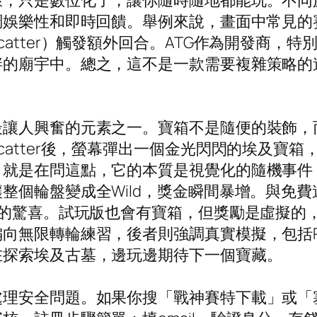
樣，只是數位化了，讓你隨時隨地都能玩。不同
調娛樂性和即時回饋。舉例來說，畫面中常見的賽
atter）觸發額外回合。ATG作為開發商，
畔的廟宇中。總之，這不是一款需要複雜策略的
最讓人興奮的元素之一。寶箱不是隨便的裝飾，
atter後，螢幕彈出一個金光閃閃的埃及寶箱，
」就是在問這點，它的本質是視覺化的隨機事件
整個輪盤變成全Wild，獎金瞬間暴增。與免
裡的驚喜。試玩版也會有寶箱，但獎勵是虛擬的
向無限轉輪練習，後者則強調真實模擬，包括R
在探索埃及古墓，邊玩邊期待下一個寶藏。
處理安全問題。如果你搜「戰神賽特下載」或「