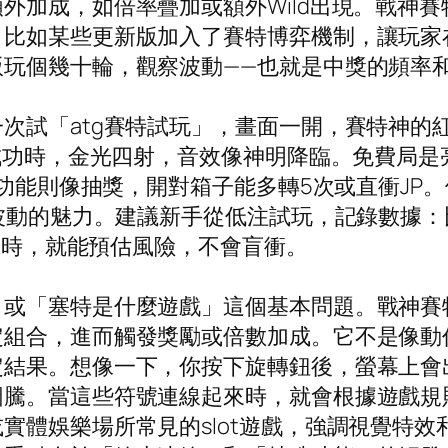
外加成，如倍率疊加或額外Wild出現。戰神
，比如某些更新版加入了賽特博弈機制，讓玩家
版玩個幾十輪，觀察波動——也就是中獎的頻率
次試「atg賽特試玩」，畫面一開，賽特神的
成功時，金光四射，音效像神明降臨。免費局是亮
箱功能則像抽獎，開對箱子能多轉5次或直衝J
動的魅力。建議新手從低注試玩，記錄數據：比如s
真錢時，就能預估風險，不會盲衝。
」或「塞特是什麼遊戲」這個基本問題。戰神賽
定組合，進而觸發獎勵或倍數加成。它不是像動
定結果。想像一下，你按下旋轉鈕後，螢幕上會
圖騰。當這些符號連線起來時，就會根據遊戲規
實體娛樂場所常見的slot遊戲，強調視覺特