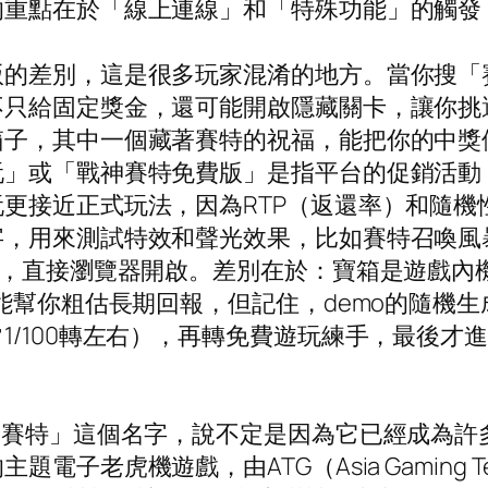
的重點在於「線上連線」和「特殊功能」的觸發
的差別，這是很多玩家混淆的地方。當你搜「賽
不只給固定獎金，還可能開啟隱藏關卡，讓你挑
子，其中一個藏著賽特的祝福，能把你的中獎倍
玩」或「戰神賽特免費版」是指平台的促銷活動
更接近正式玩法，因為RTP（返還率）和隨機性
，用來測試特效和聲光效果，比如賽特召喚風暴
p，直接瀏覽器開啟。差別在於：寶箱是遊戲內
玩能幫你粗估長期回報，但記住，demo的隨機
1/100轉左右），再轉免費遊玩練手，最後才
神賽特」這個名字，說不定是因為它已經成為許
子老虎機遊戲，由ATG（Asia Gaming T