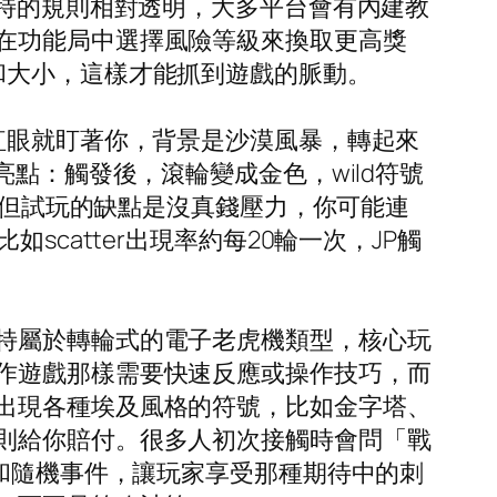
賽特的規則相對透明，大多平台會有內建教
在功能局中選擇風險等級來換取更高獎
和大小，這樣才能抓到遊戲的脈動。
紅眼就盯著你，背景是沙漠風暴，轉起來
點：觸發後，滾輪變成金色，wild符號
P。但試玩的缺點是沒真錢壓力，你可能連
catter出現率約每20輪一次，JP觸
特屬於轉輪式的電子老虎機類型，核心玩
作遊戲那樣需要快速反應或操作技巧，而
出現各種埃及風格的符號，比如金字塔、
則給你賠付。很多人初次接觸時會問「戰
效和隨機事件，讓玩家享受那種期待中的刺