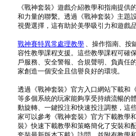
《戰神套裝》遊戲介紹教學和指南提供
和力量的聯繫。透過《戰神套裝》主題
視覺選擇，這有助於美學吸引力和遊戲
戰神賽特異常處理教學
、操作指南、按
容性教學課程支援。這些教學課程可確
戶服務、安全警報、合規聲明、負責任
家創造一個安全且信譽良好的環境。
透過《戰神套裝》官方入口網站下載和
等多個系統的玩家能夠享受持續流暢的
動旋轉、一鍵投注和快速投注調整，這
家可以參考《戰神套裝》官方下載教學
裝》快速下載教學和策略簡化了安裝和
套裝最新版本下載》訪問，並附有教學