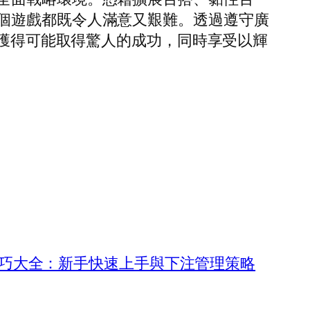
個遊戲都既令人滿意又艱難。透過遵守廣
量獲得可能取得驚人的成功，同時享受以輝
巧大全：新手快速上手與下注管理策略