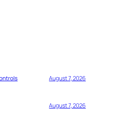
ontrols
August 7, 2026
August 7, 2026