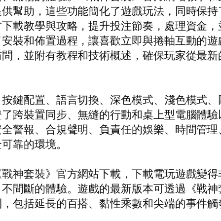
提供幫助，這些功能簡化了遊戲玩法，同時保持
方下載教學與攻略，提升投注節奏，處理資金，
了安裝和佈置過程，讓喜歡立即與捲軸互動的遊
訪問，並附有教程和技術概述，確保玩家從最新
、按鍵配置、語言切換、深色模式、淺色模式、
證了跨裝置同步、無縫的行動和桌上型電腦體驗
安全警報、合規聲明、負責任的娛樂、時間管理
全可靠的環境。
《戰神套裝》官方網站下載，下載電玩遊戲變得
、不間斷的體驗。遊戲的最新版本可透過《戰神
利，包括延長的百搭、黏性乘數和尖端的事件觸