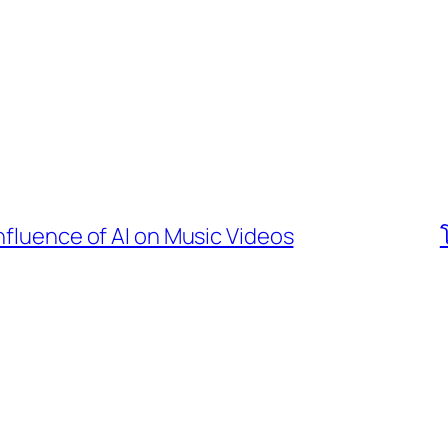
nfluence of AI on Music Videos