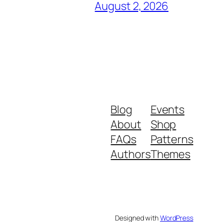
August 2, 2026
Blog
Events
About
Shop
FAQs
Patterns
Authors
Themes
Designed with
WordPress