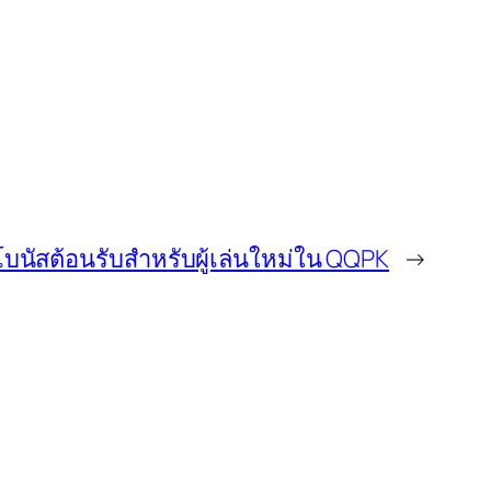
โบนัสต้อนรับสำหรับผู้เล่นใหม่ใน QQPK
→