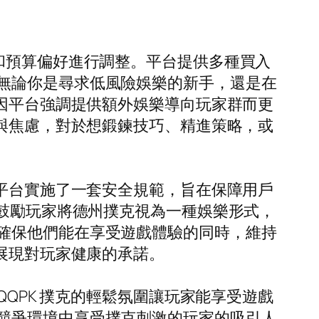
和預算偏好進行調整。平台提供多種買入
無論你是尋求低風險娛樂的新手，還是在
性因平台強調提供額外娛樂導向玩家群而更
力與焦慮，對於想鍛鍊技巧、精進策略，或
該平台實施了一套安全規範，旨在保障用戶
極鼓勵玩家將德州撲克視為一種娛樂形式，
確保他們能在享受遊戲體驗的同時，維持
，展現對玩家健康的承諾。
QQPK 撲克的輕鬆氛圍讓玩家能享受遊戲
競爭環境中享受撲克刺激的玩家的吸引人