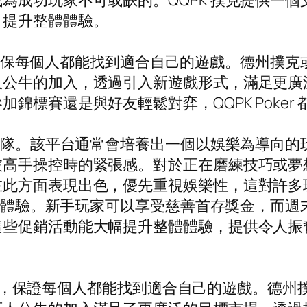
為成功玩家不可或缺的。QQPK 撲克提供一
，提升整體體驗。
種類確保每個人都能找到適合自己的遊戲。德州撲
人公牛的加入，透過引入新遊戲形式，滿足更廣
錦標賽還是與好友輕鬆對弈，QQPK Poker
家團隊。該平台通常會培養出一個以娛樂為導向
高手操控時的緊張感。對於正在磨練技巧或夢想
此方面表現出色，優先重視娛樂性，這對許多玩
升遊戲體驗。新手玩家可以享受慈善首存獎金，而
這些促銷活動能大幅提升整體體驗，提供令人振
種類豐富，保證每個人都能找到適合自己的遊戲。