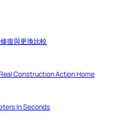
法？修復與更換比較
 Real Construction Action Home
eters In Seconds