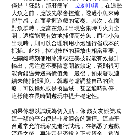
僅是「狂點」那麼簡單。
立刻申請
，在追擊
大魚之前，應該先學會控爐，透過小魚來練
習手感，進而掌握遊戲的節奏。其次，在面
對魚群時，應當在魚群出現密集時再火力全
開，這樣能更有效地捕獲高分魚，而在小魚
出現時，則可以合理利用小炮進行省成本的
抓捕。此外，控制技能的釋放也相當重要，
在關鍵時刻使用冰凍或狂暴技能能有效提升
輸出，需注意不要隨意開啟鎖定，否則很可
能會錯過旁邊高價值魚。最後，如果發現連
續未能捕獲到魚，就應考慮調整自己的策
略，可以換炮或是換區域，甚至適時暫停，
這樣能在長時間遊玩中提升穩定性。
如果你想以試玩為切入點，像 錢女友娛樂城
這一類的平台便是非常適合的選擇。這些平
台通常允許玩家先進行試玩，在熟悉了遊戲
流程之後，再決定是否投入正式資金。透過