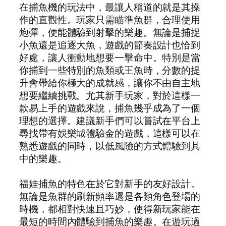
在捕魚機的玩法中，最讓人稱道的就是其操
作的直觀性。玩家只需瞄準魚群，合理使用
炮彈，便能體驗到射擊的樂趣。無論是捕捉
小魚還是追逐大魚，遊戲的節奏設計也恰到
好處，讓人衝動地想要一擊命中。特別是當
你捕到一些特別的魚類或王魚時，分數的提
升會帶給你極大的成就感，讓你不由自主地
想要繼續挑戰。尤其新手玩家，對於這樣一
款易上手的遊戲來說，捕魚幾乎成為了一個
理想的選擇。建議新手們可以嘗試在平台上
尋找帶有娛樂城體驗金的遊戲，這樣可以在
熟悉遊戲的同時，以低風險的方式體驗到其
中的樂趣。
福娃捕魚的特色在於它對新手的友好設計。
無論是魚群的刷新頻率還是各類角色登場的
時機，都相對快速且巧妙，使得新玩家能在
最短的時間內體驗到捕魚的樂趣。在遊玩過