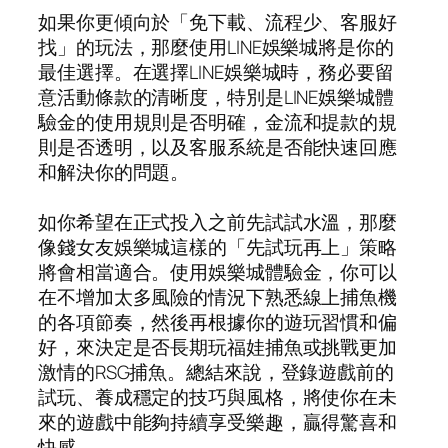
如果你更傾向於「免下載、流程少、客服好
找」的玩法，那麼使用LINE娛樂城將是你的
最佳選擇。在選擇LINE娛樂城時，務必要留
意活動條款的清晰度，特別是LINE娛樂城體
驗金的使用規則是否明確，金流和提款的規
則是否透明，以及客服系統是否能快速回應
和解決你的問題。
如你希望在正式投入之前先試試水溫，那麼
像錢女友娛樂城這樣的「先試玩再上」策略
將會相當適合。使用娛樂城體驗金，你可以
在不增加太多風險的情況下熟悉線上捕魚機
的各項節奏，然後再根據你的遊玩習慣和偏
好，來決定是否長期玩福娃捕魚或挑戰更加
激情的RSG捕魚。總結來說，登錄遊戲前的
試玩、養成穩定的技巧與風格，將使你在未
來的遊戲中能夠持續享受樂趣，贏得驚喜和
快感。