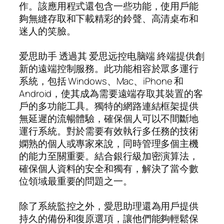
作。該應用程式還包含一些功能，使用戶能
夠無縫存取和下載精彩的鈴聲、高清桌布和
迷人的笑臉。
爱思助手 透過其 爱思远控电脑端 終端提供創
新的遠端控制服務。此功能相容於眾多運行
系統，包括 Windows、Mac、iPhone 和
Android，使其成為需要遠端存取其裝置的客
戶的多功能工具。獨特的網路連結框架提供
無延遲的流暢體驗，確保個人可以不間斷地
運行系統。對於需要有效執行多任務的技術
嫻熟的個人或專家來說，同時管理多個主機
的能力至關重要。結合銀行級加密演算法，
確保個人資料的安全和獨有，解決了當今數
位領域最重要的問題之一。
除了系統監控之外，愛思助理還為用戶提供
持久的備份和復原選項，讓他們能夠輕鬆保