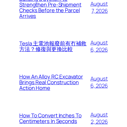
August
Strengthen Pre-Shipment
Checks Before the Parcel
7, 2026
Arrives
August
Tesla 主電池報廢前有冇補救
方法？修復與更換比較
6, 2026
How An Alloy RC Excavator
August
Brings Real Construction
6, 2026
Action Home
August
How To Convert Inches To
Centimeters In Seconds
2, 2026