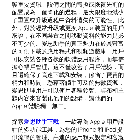
護重要資訊。設備之間的轉換或恢復先前的
配置成為一個簡化的過程，最大限度地減少
了重置或升級過程中資料遺失的可能性。此
外，對於經常升級或更換 Apple 裝置的用戶
來說，在不同裝置之間移動資料的能力是必
不可少的。愛思助手的真正魅力在於其豐富
的可供下載的應用程式和視頻遊戲庫。用戶
可以安裝各種各樣的軟體應用程序，而無需
擔心帳戶管理。這不僅改善了用戶體驗，而
且還確保了高速下載和安裝，節省了寶貴的
精力和時間。憑藉著觸手可及的無數資源，
愛思助理用戶可以使用各種鈴聲、桌布和主
題內容來客製化他們的設備，讓他們的
Apple 體驗獨一無二。
探索
爱思助手下载
，一款專為 Apple 用戶設
計的多功能工具，為您的 iPhone 和 iPad 提
供流暢的管理、高速的應用程式設定和客製