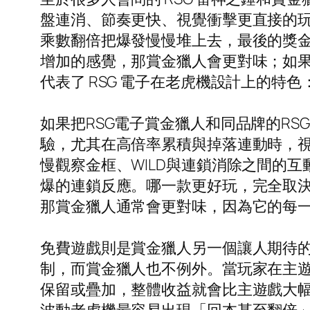
盤連消、節奏更快、視覺衝擊更直接的
乘數翻倍把爆發慢慢堆上去，最後的獎
增加的感覺，那賞金獵人會更對味；如
代表了 RSG 電子在老虎機設計上的
如果把RSG電子賞金獵人和同品牌的R
驗，尤其在高倍率累積與掉落連動時，視
慢觀察金框、WILD與連鎖消除之間的
爆的連鎖反應。哪一款更好玩，完全取
那賞金獵人通常會更對味，因為它的每
免費遊戲則是賞金獵人另一個讓人期待
制，而賞金獵人也不例外。當玩家在主
保留或疊加，整體收益就會比主遊戲大