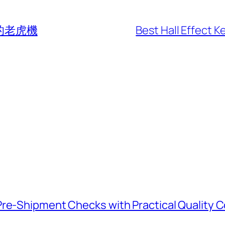
的老虎機
Best Hall Effect 
Pre-Shipment Checks with Practical Quality C