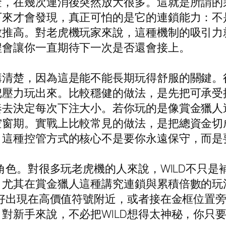
金，在幾次連消後突然放大很多。這就是所謂的
下來才會發現，真正可怕的是它的連鎖能力：不
數推高。對老虎機玩家來說，這種機制的吸引力
程會讓你一直期待下一次是否還會接上。
講清楚，因為這是能不能長期玩得舒服的關鍵。
把壓力玩出來。比較穩健的做法，是先把可承受
奏去決定每次下注大小。若你玩的是像賞金獵人
空窗期。實戰上比較常見的做法，是把總資金切
。這種控管方式的核心不是要你永遠保守，而是
的角色。對很多玩老虎機的人來說，WILD不只
尤其在賞金獵人這種講究連鎖與累積倍數的玩法
剛好出現在高價值符號附近，或者接在金框位置
對新手來說，不必把WILD想得太神秘，你只