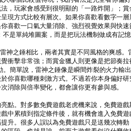
玩法，玩家會感受到很明顯的「一路炸開」；賞
金呈現方式比較有層次。如果你喜歡看數字一層
果你喜歡一口氣大量消除、強烈視覺效果與快速
特色：不是單純堆圖案，而是把玩法機制做成有記
SG雷神之錘相比，兩者其實是不同風格的爽感
覺衝擊非常強；而賞金獵人則更像是把節奏拉得
互動。簡單說，雷神之錘像是瞬間炸裂的火力輸
決於你喜歡哪種刺激方式。不過若你本身偏好研
一次消除與倍率變化，都會讓你更有參與感。
的亮點。對多數免費遊戲老虎機來說，免費遊戲
遊戲中累積到指定條件後，就有機會進入免費遊
幅提升。很多人誤以為免費遊戲只是送幾次轉動