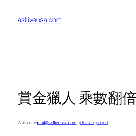
Skip
to
aslliveusa.com
content
賞金獵人 乘數翻倍 
Written by
mail@aslliveusa.com
in
Uncategorized