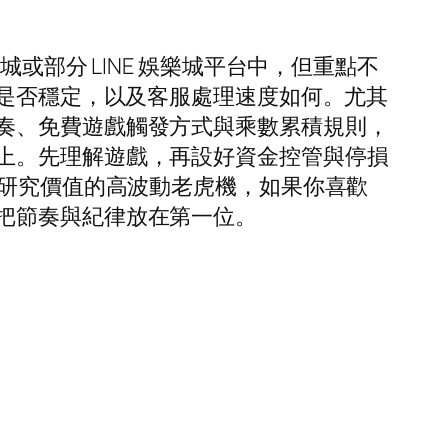
或部分 LINE 娛樂城平台中，但重點不
金是否穩定，以及客服處理速度如何。尤其
奏、免費遊戲觸發方式與乘數累積規則，
上。先理解遊戲，再設好資金控管與停損
有研究價值的高波動老虎機，如果你喜歡
把節奏與紀律放在第一位。