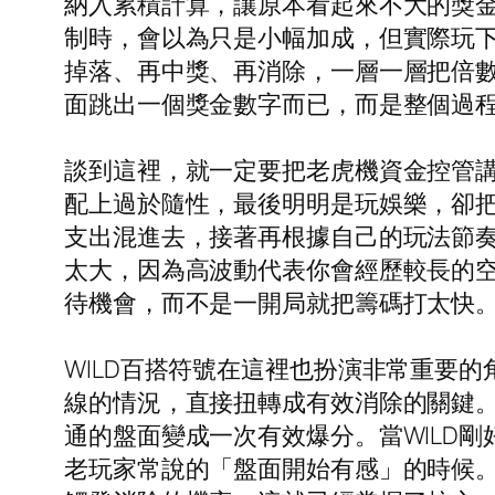
納入累積計算，讓原本看起來不大的獎
制時，會以為只是小幅加成，但實際玩
掉落、再中獎、再消除，一層一層把倍
面跳出一個獎金數字而已，而是整個過
談到這裡，就一定要把老虎機資金控管
配上過於隨性，最後明明是玩娛樂，卻
支出混進去，接著再根據自己的玩法節
太大，因為高波動代表你會經歷較長的
待機會，而不是一開局就把籌碼打太快
WILD百搭符號在這裡也扮演非常重要
線的情況，直接扭轉成有效消除的關鍵。
通的盤面變成一次有效爆分。當WILD
老玩家常說的「盤面開始有感」的時候。