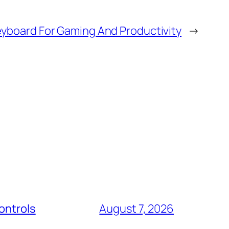
Keyboard For Gaming And Productivity
→
ontrols
August 7, 2026