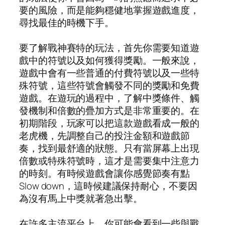
要的風險，而是能夠穩健地掌握遊戲進度，
尋找最佳的時機下手。
要了解戰神賽特的玩法，首先你需要知道遊
戲中的符號以及如何獲得獎勵。一般來說，
遊戲中會有一些普通的付費符號以及一些特
殊符號，這些符號會觸發不同的獎勵和免費
遊戲。在遊玩的過程中，了解中獎條件、觸
發機制和倍數的疊加方式是非常重要的。在
初期階段，玩家可以把這款遊戲看成一般的
老虎機，先調整自己的投注金額和遊戲節
奏，找到最舒適的狀態。只有當屏幕上出現
倍數或特殊符號時，這才是需要集中注意力
的時刻。有時候遊戲會讓你感覺節奏有點
Slow down，這時候建議保持耐心，不要因
為沒有馬上中獎就著急出擊。
在許多主流平台上，你可能會看到一些與戰