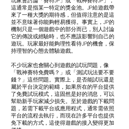
玩家會討論「賽特JP」或「戰神賽特JP」，
這通常是指某一特定的獎金池。JP給遊戲帶
來了一種大獎的期待感，但值得注意的是這
並不意味著你能夠輕易獲得。事實上，JP的
機制只是一個遊戲中的部分而已，別人討論
它的傳說或經驗時，也不應該影響到自己的
遊玩。玩家最好能夠理性看待JP的機會，保
持理智的心態去體驗遊戲。
不少玩家也會關心到遊戲的試玩問題，像
「戰神賽特免費嗎？」或「測試玩法要不要
錢？」這些問題。實際上，是否能試玩還是
屬於平台決定的範疇，如果所在的平台提供
了免費試玩模式，這固然是好的消息，可以
幫助新手玩家減少損失。至於遊戲的下載問
題，若需下載平台或應用程式，通常需依照
平台的流程去執行，而現在許多平台也提供
免下載的方式，這使得遊戲的接入變得更加