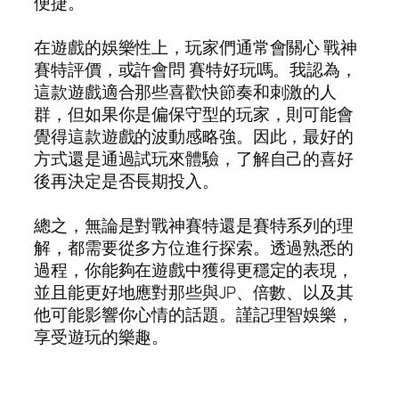
便捷。
在遊戲的娛樂性上，玩家們通常會關心 戰神
賽特評價，或許會問 賽特好玩嗎。我認為，
這款遊戲適合那些喜歡快節奏和刺激的人
群，但如果你是偏保守型的玩家，則可能會
覺得這款遊戲的波動感略強。因此，最好的
方式還是通過試玩來體驗，了解自己的喜好
後再決定是否長期投入。
總之，無論是對戰神賽特還是賽特系列的理
解，都需要從多方位進行探索。透過熟悉的
過程，你能夠在遊戲中獲得更穩定的表現，
並且能更好地應對那些與JP、倍數、以及其
他可能影響你心情的話題。謹記理智娛樂，
享受遊玩的樂趣。