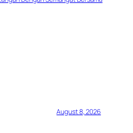
August 8, 2026