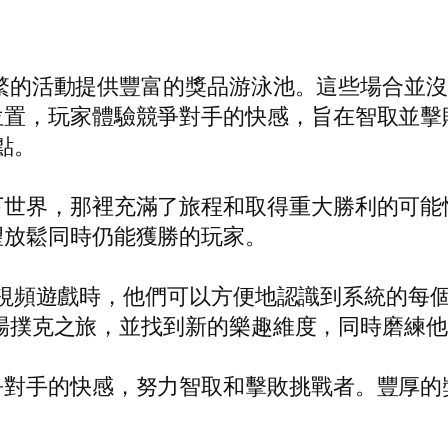
為頻繁的活動提供豐富的獎品游泳池。這些場合並
位置，玩家體驗競爭對手的快感，旨在智取並擊
亮點。
下世界，那裡充滿了旅程和取得重大勝利的可能
望放鬆同時仍能獲勝的玩家。
的各種視頻遊戲時，他們可以方便地認識到系統的
的賭場撲克之旅，並找到新的樂趣維度，同時磨練
爭對手的快感，努力智取和擊敗挑戰者。豐厚的