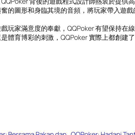
QPoker 背後的遊戲程式設計師熱衷於提
興奮的圖形和身臨其境的音頻，將玩家帶入遊戲
玩家滿意度的奉獻，QQPoker 有望保持
體育博彩的刺激，QQPoker 實際上都創
er: Bersama Rakan dan
QQPoker: Hadapi Ta