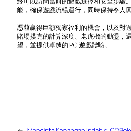
終可以訪問當前的遊戲選擇和安全步驟。Q
能，確保遊戲流暢運行，同時保持令人
憑藉贏得巨額獨家福利的機會，以及對遊戲
賭場撲克的計算深度、老虎機的動盪，還是
望，並提供卓越的 PC 遊戲體驗。
←
Mencipta Kenangan Indah di QQPok