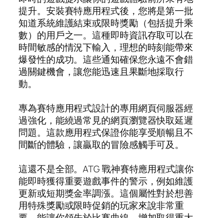
提升。安裝賽特應用程式後，您將是第一批
知道系統維護結束或限時獎勵（包括提升乘
數）的用戶之一。這種即時資訊存取可以在
時間敏感的情況下輸入，理想的時刻能帶來
爆發性的成功。這些通知確保您永遠不會錯
過關鍵機會，讓您能迅速且果斷地採取行
動。
專為賽特應用程式設計的專用網頁伺服器經
過強化，能繞過常見的網頁瀏覽器快取延遲
問題。這款應用程式保證你能享受順暢且不
間斷的體驗，讓贏取的冒險感觸手可及。
這還不是全部。ATG 戰神賽特應用程式讓你
能即時獲得重要遊戲事件的警示，例如維護
更新或短期獎金率調漲。這個屬性對於想善
用特殊獎勵或限時促銷的玩家來說非常重
要，能讓你領先於比賽曲線，增加取得重大