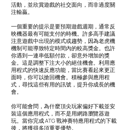
活動，並欣賞遊戲的社交面向，而非過度關
注輸贏。
一個重要的提示是要預期遊戲週期，通常反
映機器最有可能支付的時機。許多高手建議
注意遊戲中出現的模式或趨勢，因為老虎機
機制可能導致特定時間內的較高獎金。也許
你遇到一連串低額付款，卻意外增加的獎
金。這是調整下注大小的絕佳機會。利用應
用程式的快速反應功能，當比賽看起來更正
面時，你可以搶回機會。積極參與應用程
式，尋找這些有用的訊號，提升你成長的機
會。
你可能會問，為什麼頂尖玩家偏好下載並安
裝這個應用程式，而不是用網路瀏覽器遊
玩。當你完成 ATG 戰神賽特應用程式的下載
後，將獲得多項重要優勢。