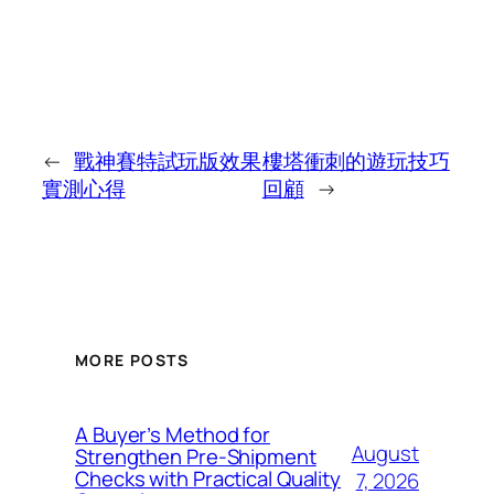
←
戰神賽特試玩版效果
樓塔衝刺的遊玩技巧
實測心得
回顧
→
MORE POSTS
A Buyer’s Method for
August
Strengthen Pre-Shipment
Checks with Practical Quality
7, 2026