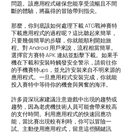
問題。該應用程式確保您能享受流暢且不間
斷的體驗，將贏得的冒險帶到指尖。
那麼，你到底該如何處理下載 ATG戰神賽特
下載應用程式的過程呢？這比聽起來簡單，
只要幾個簡單的步驟，你就能順利開始旅
程。對 Android 用戶來說，流程相當簡單。
選擇官方賽特 APK 連結並點擊下載。如果手
機在下載和安裝時觸發安全警示，請前往你
的手機賽特ups，並允許安裝來自不明來源的
應用程式。一旦應用程式安裝完成，你就能
投入賽特中等待你的機會與興奮的海洋。
許多資深玩家建議注意遊戲中出現的趨勢或
趨勢，因為老虎機技術人員可能會帶來較高
的支付時間。利用應用程式的快速回應功
能，當比賽出現較有利時，你可以冒險一
試。主動使用應用程式，留意這些關鍵訊