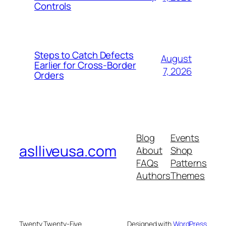
Controls
Steps to Catch Defects
August
Earlier for Cross-Border
7, 2026
Orders
Blog
Events
aslliveusa.com
About
Shop
FAQs
Patterns
Authors
Themes
Twenty Twenty-Five
Designed with
WordPress