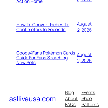
Action Home
August
How To Convert Inches To
Centimeters In Seconds
2, 2026
Goods4Fans Pokémon Cards
August
Guide For Fans Searching
2, 2026
New Sets
Blog
Events
aslliveusa.com
About
Shop
FAQs
Patterns