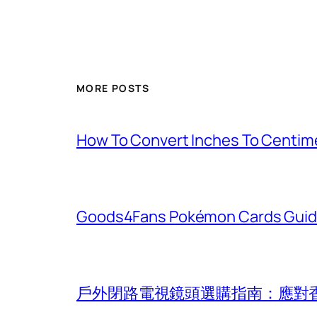
MORE POSTS
How To Convert Inches To Centim
Goods4Fans Pokémon Cards Guide
戶外閉路電視鏡頭選購指南：應對