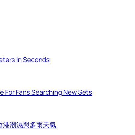
eters In Seconds
 For Fans Searching New Sets
香港潮濕與多雨天氣