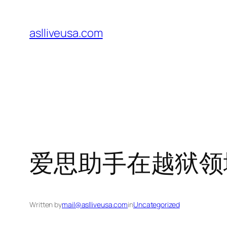
Skip
to
aslliveusa.com
content
爱思助手在越狱领
Written by
mail@aslliveusa.com
in
Uncategorized